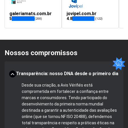
galeriamats.com.br
jovipel.com.br
a
5
4.8
4.
(208)
(122)
Nossos compromissos
Transparência: nosso DNA desde o primeiro dia
Desde sua criação, a Avis Vérifiés está
comprometida em fortalecer a confiança entre
marcas e consumidores. Tendo participado do
desenvolvimento da primeira norma mundial
destinada a garantir a autenticidade das avaliações
online (que se tornou NF ISO 20488), defendemos
total transparência e respeito a práticas éticas na