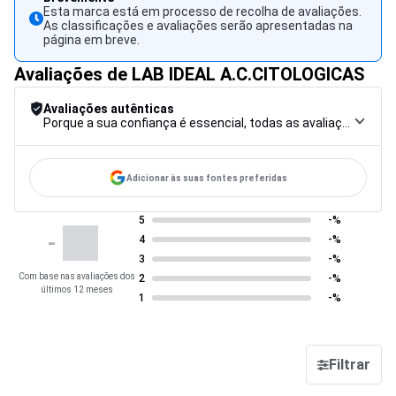
Esta marca está em processo de recolha de avaliações.
As classificações e avaliações serão apresentadas na
página em breve.
Avaliações de LAB IDEAL A.C.CITOLOGICAS
Avaliações autênticas
Porque a sua confiança é essencial, todas as avaliações são submetidas a um rigoroso procedimento de controlo, desde a recolha até à moderação e publicação, para garantir a máxima fiabilidade.
Adicionar às suas fontes preferidas
5
-%
-
4
-%
3
-%
Com base nas avaliações dos
2
-%
últimos 12 meses
1
-%
Filtrar