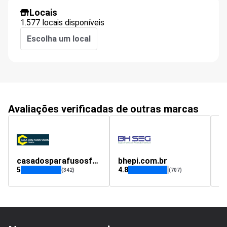
Locais
1.577 locais disponíveis
Escolha um local
Avaliações verificadas de outras marcas
casadosparafusosfranca.com.br
bhepi.com.br
5
4.8
4.
(342)
(707)