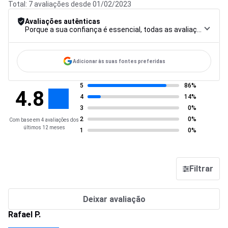
Total: 7 avaliações desde 01/02/2023
Avaliações autênticas
Porque a sua confiança é essencial, todas as avaliações são submetidas a um rigoroso procedimento de controlo, desde a recolha até à moderação e publicação, para garantir a máxima fiabilidade.
Adicionar às suas fontes preferidas
5
86%
4.8
4
14%
3
0%
2
0%
Com base em 4 avaliações dos
últimos 12 meses
1
0%
Filtrar
Deixar avaliação
Rafael P.