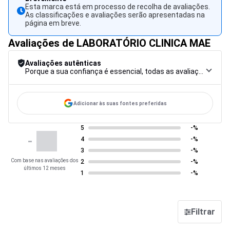
Esta marca está em processo de recolha de avaliações.
As classificações e avaliações serão apresentadas na
página em breve.
Avaliações de LABORATÓRIO CLINICA MAE
Avaliações autênticas
Porque a sua confiança é essencial, todas as avaliações são submetidas a um rigoroso procedimento de controlo, desde a recolha até à moderação e publicação, para garantir a máxima fiabilidade.
Adicionar às suas fontes preferidas
5
-%
-
4
-%
3
-%
Com base nas avaliações dos
2
-%
últimos 12 meses
1
-%
Filtrar