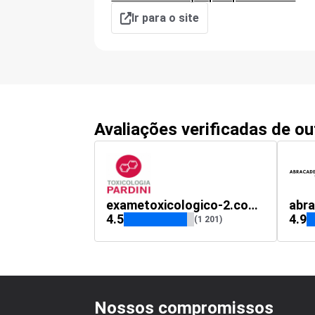
Ir para o site
Avaliações verificadas de o
exametoxicologico-2.com.br
abra
4.5
4.9
(1 201)
Nossos compromissos