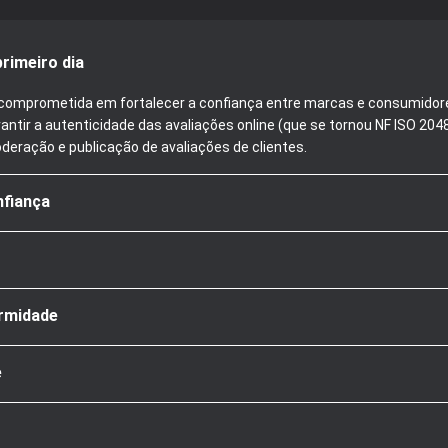
rimeiro dia
tá comprometida em fortalecer a confiança entre marcas e consumidor
antir a autenticidade das avaliações online (que se tornou NF ISO 20
oderação e publicação de avaliações de clientes.
nfiança
rmidade
e