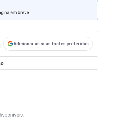
ágina em breve.
Adicionar às suas fontes preferidas
,
ão
isponíveis.