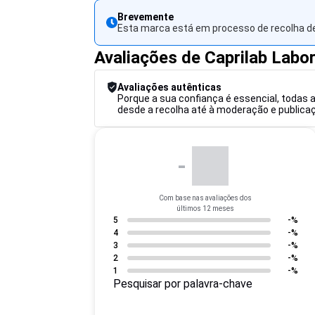
Brevemente
Esta marca está em processo de recolha de
Avaliações de Caprilab Labor
Avaliações autênticas
Porque a sua confiança é essencial, todas 
desde a recolha até à moderação e publicaçã
-
Com base nas avaliações dos
últimos 12 meses
5
-%
4
-%
3
-%
2
-%
1
-%
Pesquisar por palavra-chave