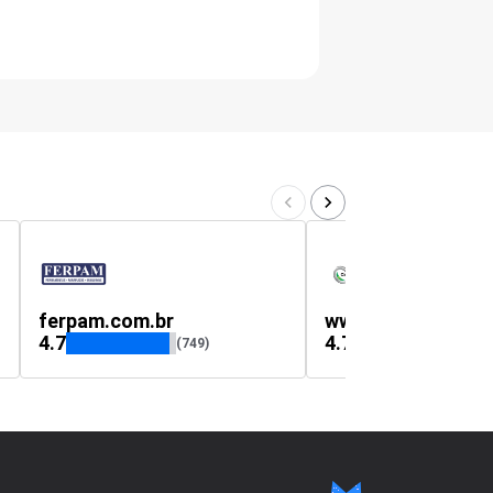
ferpam.com.br
4.7
4.7
(749)
(62)