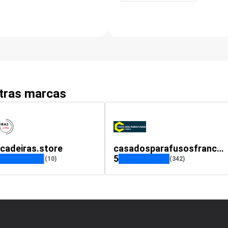
utras marcas
cadeiras.store
casadosparafusosfranca.com.br
5
(10)
(342)