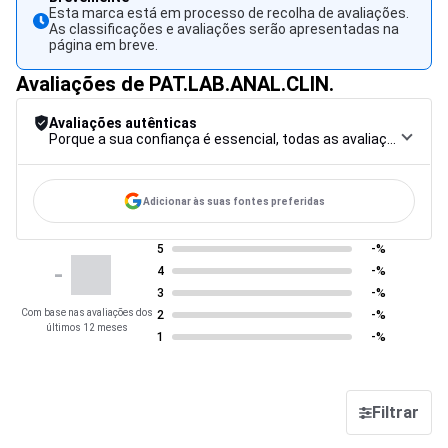
Esta marca está em processo de recolha de avaliações.
As classificações e avaliações serão apresentadas na
página em breve.
Avaliações de PAT.LAB.ANAL.CLIN.
Avaliações autênticas
Porque a sua confiança é essencial, todas as avaliações são submetidas a um rigoroso procedimento de controlo, desde a recolha até à moderação e publicação, para garantir a máxima fiabilidade.
Adicionar às suas fontes preferidas
5
-%
-
4
-%
3
-%
Com base nas avaliações dos
2
-%
últimos 12 meses
1
-%
Filtrar