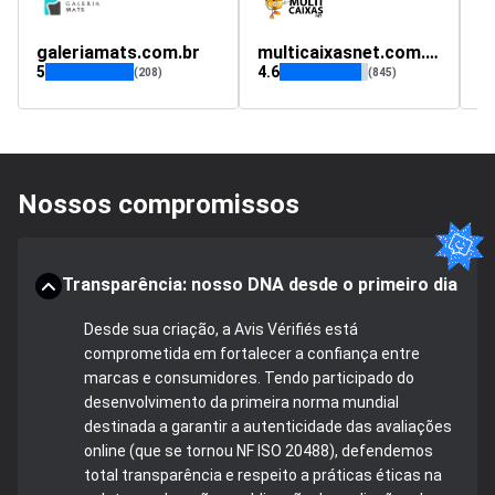
galeriamats.com.br
multicaixasnet.com.br
l
5
4.6
(208)
(845)
Nossos compromissos
Transparência: nosso DNA desde o primeiro dia
Desde sua criação, a Avis Vérifiés está
comprometida em fortalecer a confiança entre
marcas e consumidores. Tendo participado do
desenvolvimento da primeira norma mundial
destinada a garantir a autenticidade das avaliações
online (que se tornou NF ISO 20488), defendemos
total transparência e respeito a práticas éticas na