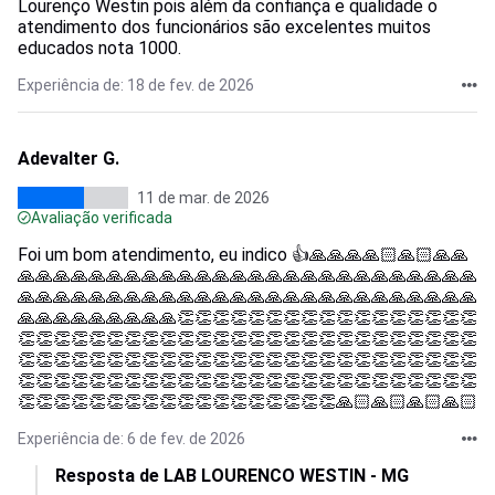
Lourenço Westin pois além da confiança e qualidade o
atendimento dos funcionários são excelentes muitos
educados nota 1000.
Experiência de: 18 de fev. de 2026
Adevalter G.
11 de mar. de 2026
Avaliação verificada
Foi um bom atendimento, eu indico 👍🙏🙏🙏🙏🏻🙏🏻🙏🙏
🙏🙏🙏🙏🙏🙏🙏🙏🙏🙏🙏🙏🙏🙏🙏🙏🙏🙏🙏🙏🙏🙏🙏🙏🙏🙏
🙏🙏🙏🙏🙏🙏🙏🙏🙏🙏🙏🙏🙏🙏🙏🙏🙏🙏🙏🙏🙏🙏🙏🙏🙏🙏
🙏🙏🙏🙏🙏🙏🙏🙏🙏👏👏👏👏👏👏👏👏👏👏👏👏👏👏👏👏👏
👏👏👏👏👏👏👏👏👏👏👏👏👏👏👏👏👏👏👏👏👏👏👏👏👏👏
👏👏👏👏👏👏👏👏👏👏👏👏👏👏👏👏👏👏👏👏👏👏👏👏👏👏
👏👏👏👏👏👏👏👏👏👏👏👏👏👏👏👏👏👏👏👏👏👏👏👏👏👏
👏👏👏👏👏👏👏👏👏👏👏👏👏👏👏👏👏👏🙏🏻🙏🏻🙏🏻🙏🏻
Experiência de: 6 de fev. de 2026
Resposta de LAB LOURENCO WESTIN - MG