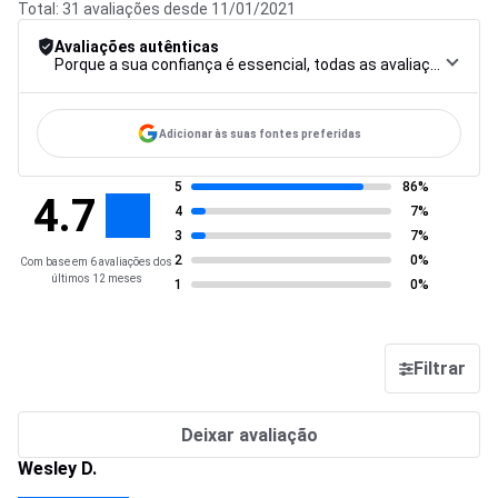
Total: 31 avaliações desde 11/01/2021
Avaliações autênticas
Porque a sua confiança é essencial, todas as avaliações são submetidas a um rigoroso procedimento de controlo, desde a recolha até à moderação e publicação, para garantir a máxima fiabilidade.
Adicionar às suas fontes preferidas
5
86%
4.7
4
7%
3
7%
2
0%
Com base em 6 avaliações dos
últimos 12 meses
1
0%
Filtrar
Deixar avaliação
Wesley D.