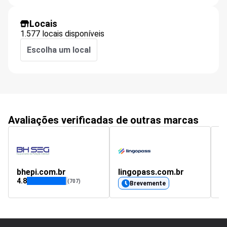
Locais
1.577 locais disponíveis
Escolha um local
Avaliações verificadas de outras marcas
bhepi.com.br
lingopass.com.br
i
4.8
(707)
Brevemente