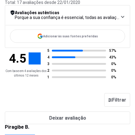
Total: 17 avaliações desde 22/01/2020
Avaliações autênticas
Porque a sua confiança é essencial, todas as avaliações são submetidas a um rigoroso procedimento de controlo, desde a recolha até à moderação e publicação, para garantir a máxima fiabilidade.
Adicionar às suas fontes preferidas
5
57%
4.5
4
43%
3
0%
2
0%
Com base em 4 avaliações dos
últimos 12 meses
1
0%
Filtrar
Deixar avaliação
Piragibe B.