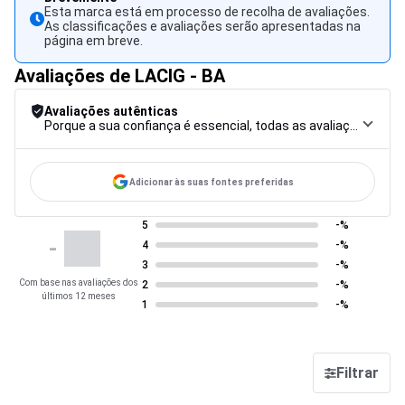
Esta marca está em processo de recolha de avaliações.
As classificações e avaliações serão apresentadas na
página em breve.
Avaliações de LACIG - BA
Avaliações autênticas
Porque a sua confiança é essencial, todas as avaliações são submetidas a um rigoroso procedimento de controlo, desde a recolha até à moderação e publicação, para garantir a máxima fiabilidade.
Adicionar às suas fontes preferidas
5
-%
-
4
-%
3
-%
Com base nas avaliações dos
2
-%
últimos 12 meses
1
-%
Filtrar