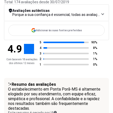
Total: 174 avaliações desde 30/07/2019
Avaliações autênticas
Porque a sua confiança é essencial, todas as avaliações são submetidas a um rigoroso procedimento de controlo, desde a recolha até à moderação e publicação, para garantir a máxima fiabilidade.
Adicionar às suas fontes preferidas
5
90%
4.9
4
8%
3
1%
2
1%
Com base em 18 avaliações
dos últimos 12 meses
1
0%
Resumo das avaliações
O estabelecimento em Ponta Porã-MS é altamente
elogiado por seu atendimento, com equipe eficaz,
simpática e profissional. A confiabilidade e a rapidez
nos resultados também são frequentemente
destacadas.
Este resumo é gerado por IA