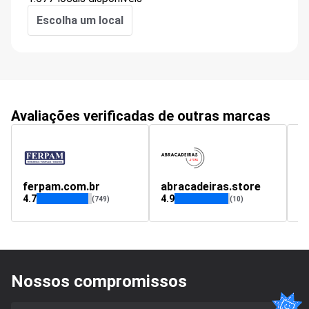
Escolha um local
Avaliações verificadas de outras marcas
ferpam.com.br
abracadeiras.store
i
4.7
4.9
(749)
(10)
Nossos compromissos