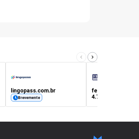
lingopass.com.br
ferpam.com.br
4.7
(749
Brevemente