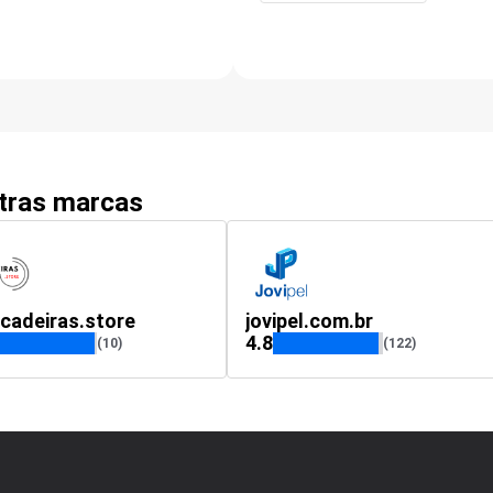
utras marcas
cadeiras.store
jovipel.com.br
4.8
(10)
(122)