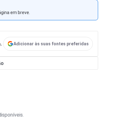
ágina em breve.
Adicionar às suas fontes preferidas
,
ão
isponíveis.