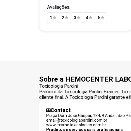
Avaliações:
1
★
2
★
3
★
4
★
5
★
Sobre a HEMOCENTER LAB
Toxicologia Pardini
Parceiro da Toxicologia Pardini Exames To
cliente final. A Toxicologia Pardini garante 
Contact
Praça Dom José Gaspar, 134, 9 Andar, São Pa
email@toxicologiapardini.com.br
www.exametoxicologico.com.br
Produtos e serviços para profissionais