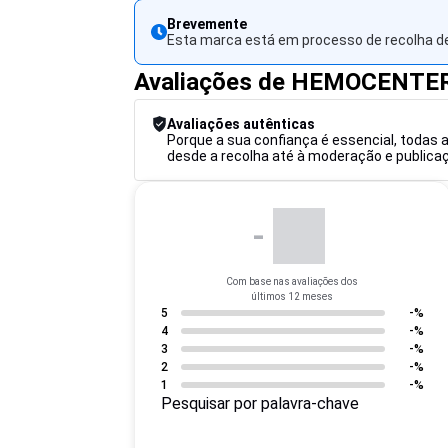
Brevemente
Esta marca está em processo de recolha de
Avaliações de HEMOCENTE
Avaliações autênticas
Porque a sua confiança é essencial, todas 
desde a recolha até à moderação e publicaçã
-
Com base nas avaliações dos
últimos 12 meses
5
-%
4
-%
3
-%
2
-%
1
-%
Pesquisar por palavra-chave