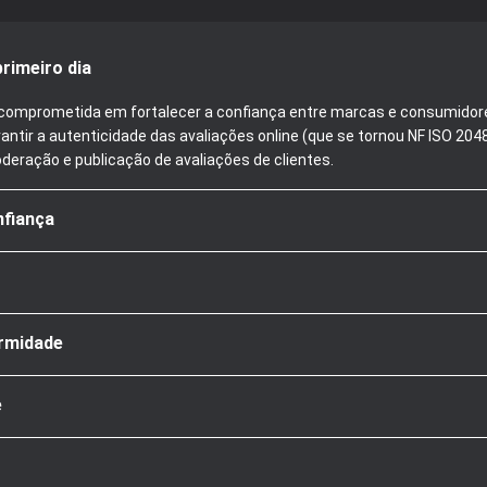
rimeiro dia
tá comprometida em fortalecer a confiança entre marcas e consumidor
antir a autenticidade das avaliações online (que se tornou NF ISO 20
oderação e publicação de avaliações de clientes.
nfiança
rmidade
e