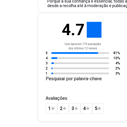
Porque a sua confiança é essencial, todas 
desde a recolha até à moderação e publicaçã
4.7
Com base em 179 avaliações
dos últimos 12 meses
5
81%
4
10%
3
4%
2
2%
1
3%
Pesquisar por palavra-chave
Avaliações:
1
★
2
★
3
★
4
★
5
★