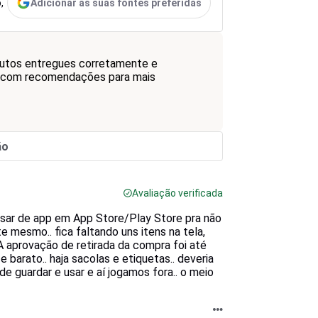
Adicionar às suas fontes preferidas
,
dutos entregues corretamente e
a, com recomendações para mais
ão
Avaliação verificada
isar de app em App Store/Play Store pra não
e mesmo.. fica faltando uns itens na tela,
A aprovação de retirada da compra foi até
arato.. haja sacolas e etiquetas.. deveria
 guardar e usar e aí jogamos fora.. o meio