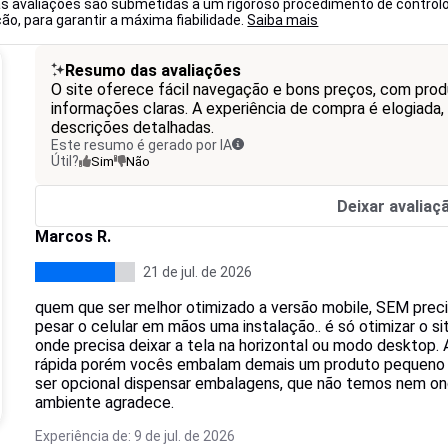
as avaliações são submetidas a um rigoroso procedimento de controlo
o, para garantir a máxima fiabilidade.
Saiba mais
Resumo das avaliações
O site oferece fácil navegação e bons preços, com pro
informações claras. A experiência de compra é elogiad
descrições detalhadas.
Este resumo é gerado por IA
Útil?
Sim
Não
Deixar avaliaç
Marcos R.
21 de jul. de 2026
quem que ser melhor otimizado a versão mobile, SEM prec
pesar o celular em mãos uma instalação.. é só otimizar o sit
onde precisa deixar a tela na horizontal ou modo desktop. 
rápida porém vocês embalam demais um produto pequeno e b
ser opcional dispensar embalagens, que não temos nem onde
ambiente agradece.
Experiência de: 9 de jul. de 2026