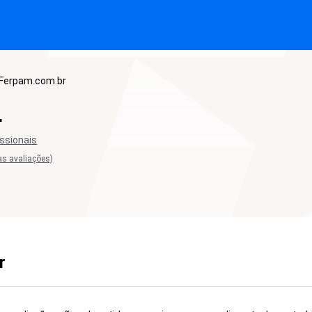
Ferpam.com.br
r
issionais
as avaliações)
r