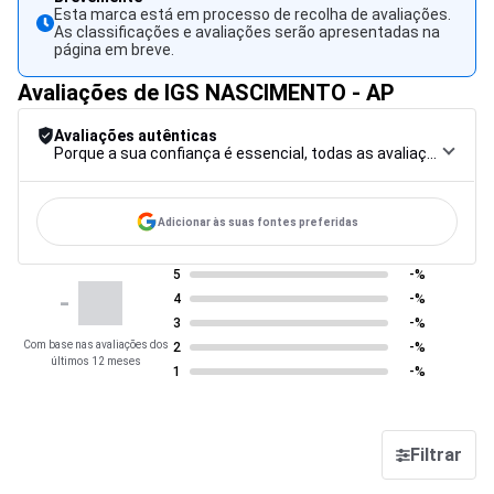
Esta marca está em processo de recolha de avaliações.
As classificações e avaliações serão apresentadas na
página em breve.
Avaliações de IGS NASCIMENTO - AP
Avaliações autênticas
Porque a sua confiança é essencial, todas as avaliações são submetidas a um rigoroso procedimento de controlo, desde a recolha até à moderação e publicação, para garantir a máxima fiabilidade.
Adicionar às suas fontes preferidas
5
-%
-
4
-%
3
-%
Com base nas avaliações dos
2
-%
últimos 12 meses
1
-%
Filtrar