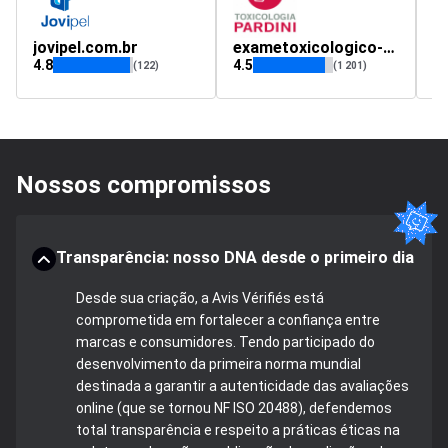
jovipel.com.br
exametoxicologico-2.com.br
f
4.8
4.5
4.
(122)
(1 201)
Nossos compromissos
Transparência: nosso DNA desde o primeiro dia
Desde sua criação, a Avis Vérifiés está
comprometida em fortalecer a confiança entre
marcas e consumidores. Tendo participado do
desenvolvimento da primeira norma mundial
destinada a garantir a autenticidade das avaliações
online (que se tornou NF ISO 20488), defendemos
total transparência e respeito a práticas éticas na