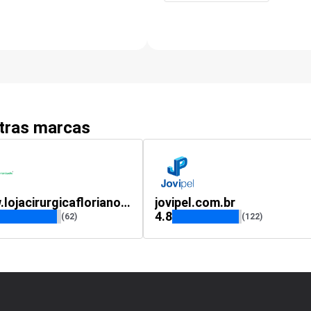
utras marcas
www.lojacirurgicaflorianopolis.com.br
jovipel.com.br
4.8
(62)
(122)