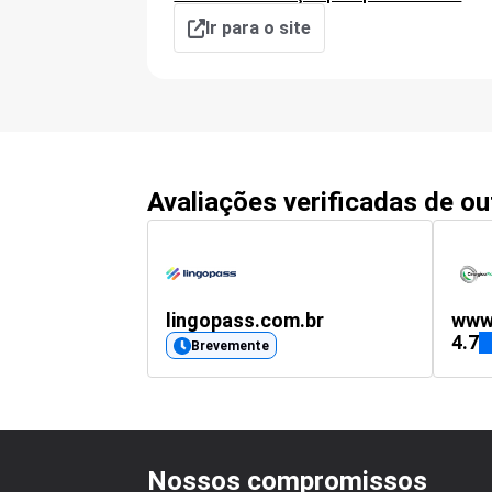
Ir para o site
Avaliações verificadas de o
lingopass.com.br
4.7
Brevemente
Nossos compromissos