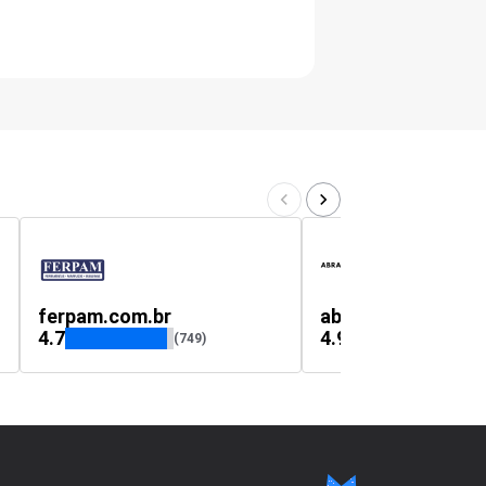
ferpam.com.br
abracadeiras.stor
4.7
4.9
(749)
(10)