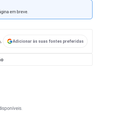
ágina em breve.
Adicionar às suas fontes preferidas
,
ão
isponíveis.