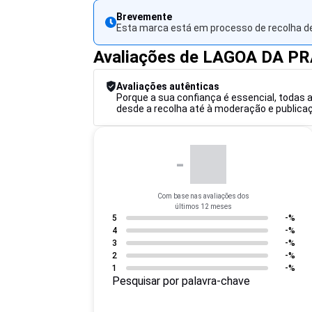
Brevemente
Esta marca está em processo de recolha de
Avaliações de LAGOA DA P
Avaliações autênticas
Porque a sua confiança é essencial, todas 
desde a recolha até à moderação e publicaçã
-
Com base nas avaliações dos
últimos 12 meses
5
-%
4
-%
3
-%
2
-%
1
-%
Pesquisar por palavra-chave