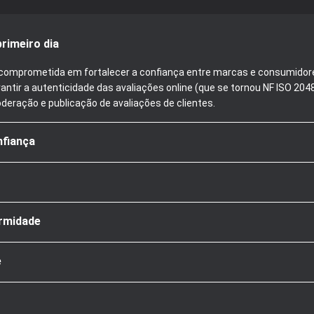
rimeiro dia
tá comprometida em fortalecer a confiança entre marcas e consumidor
antir a autenticidade das avaliações online (que se tornou NF ISO 20
oderação e publicação de avaliações de clientes.
nfiança
rmidade
e