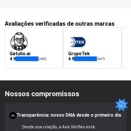
Avaliações verificadas de outras marcas
Getulio.ai
GrupoTek
b
4.9
4.9
4.
(405)
(667)
Nossos compromissos
Transparência: nosso DNA desde o primeiro dia
Desde sua criação, a Avis Vérifiés está