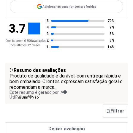
Adicionar às suas fontes preferidas
5
70%
3.7
4
9%
3
5%
2
3%
Com base em 6 650 avaliações
dos últimos 12 meses
1
14%
Resumo das avaliações
Produto de qualidade e durável, com entrega rápida e
bem embalado. Clientes expressam satisfação geral e
recomendam a marca.
Este resumo é gerado por IA
Útil?
Sim
Não
Filtrar
Deixar avaliação