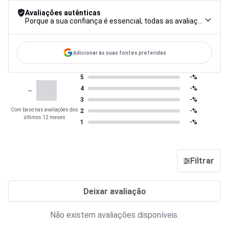
Avaliações autênticas
Porque a sua confiança é essencial, todas as avaliações são submetidas a um rigoroso procedimento de controlo, desde a recolha até à moderação e publicação, para garantir a máxima fiabilidade.
Adicionar às suas fontes preferidas
5
-%
-
4
-%
3
-%
Com base nas avaliações dos
2
-%
últimos 12 meses
1
-%
Filtrar
Deixar avaliação
Não existem avaliações disponíveis.