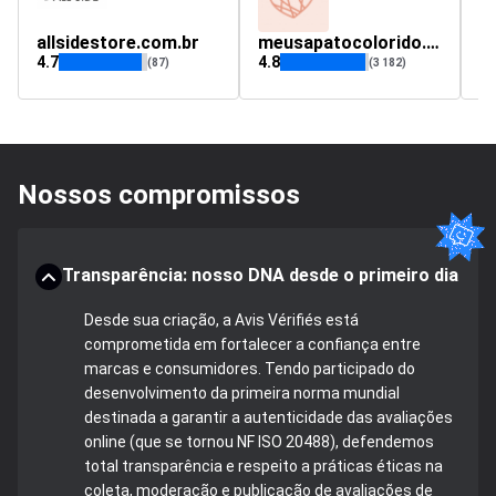
allsidestore.com.br
meusapatocolorido.com.br
l
4.7
4.8
(87)
(3 182)
Nossos compromissos
Transparência: nosso DNA desde o primeiro dia
Desde sua criação, a Avis Vérifiés está
comprometida em fortalecer a confiança entre
marcas e consumidores. Tendo participado do
desenvolvimento da primeira norma mundial
destinada a garantir a autenticidade das avaliações
online (que se tornou NF ISO 20488), defendemos
total transparência e respeito a práticas éticas na
coleta, moderação e publicação de avaliações de