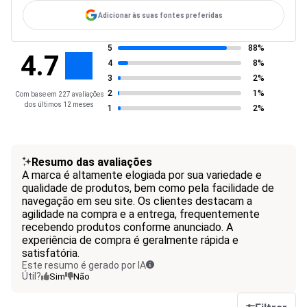
Adicionar às suas fontes preferidas
5
88%
4.7
4
8%
3
2%
2
1%
Com base em 227 avaliações
dos últimos 12 meses
1
2%
Resumo das avaliações
A marca é altamente elogiada por sua variedade e
qualidade de produtos, bem como pela facilidade de
navegação em seu site. Os clientes destacam a
agilidade na compra e a entrega, frequentemente
recebendo produtos conforme anunciado. A
experiência de compra é geralmente rápida e
satisfatória.
Este resumo é gerado por IA
Útil?
Sim
Não