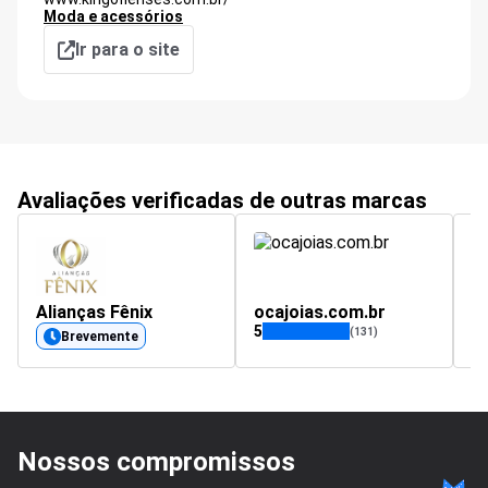
Moda e acessórios
Ir para o site
Avaliações verificadas de outras marcas
Alianças Fênix
ocajoias.com.br
c
5
4.
(131)
Brevemente
Nossos compromissos