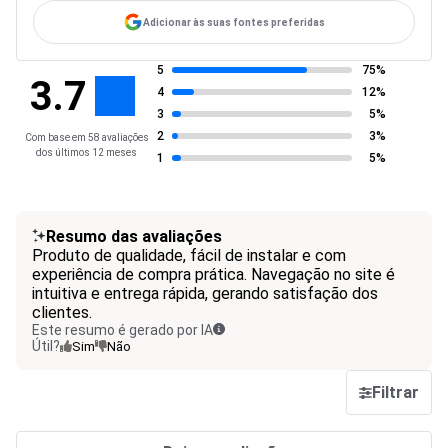
Adicionar às suas fontes preferidas
5
75%
3.7
4
12%
3
5%
2
3%
Com base em 58 avaliações
dos últimos 12 meses
1
5%
Resumo das avaliações
Produto de qualidade, fácil de instalar e com
experiência de compra prática. Navegação no site é
intuitiva e entrega rápida, gerando satisfação dos
clientes.
Este resumo é gerado por IA
Útil?
Sim
Não
Filtrar