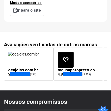
Moda e acessórios
Ir para o site
Avaliações verificadas de outras marcas
ocajoias.com.br
meusapatopreto.com.br
ph
5
4.8
5
(131)
(8 759)
Nossos compromissos