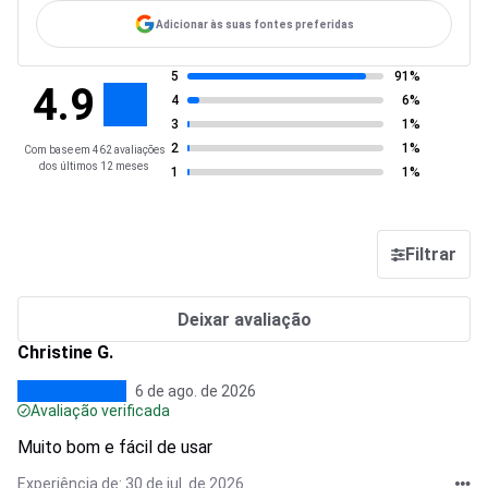
Adicionar às suas fontes preferidas
5
91%
4.9
4
6%
3
1%
2
1%
Com base em 462 avaliações
dos últimos 12 meses
1
1%
Filtrar
Deixar avaliação
Christine G.
6 de ago. de 2026
Avaliação verificada
Muito bom e fácil de usar
Experiência de: 30 de jul. de 2026