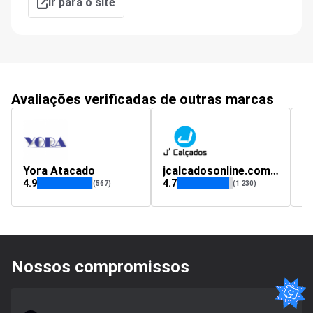
Ir para o site
Avaliações verificadas de outras marcas
Yora Atacado
jcalcadosonline.com.br
l
4.9
4.7
4.
(567)
(1 230)
Nossos compromissos