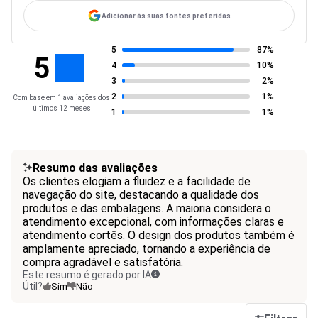
Adicionar às suas fontes preferidas
5
87%
5
4
10%
3
2%
2
1%
Com base em 1 avaliações dos
últimos 12 meses
1
1%
Resumo das avaliações
Os clientes elogiam a fluidez e a facilidade de
navegação do site, destacando a qualidade dos
produtos e das embalagens. A maioria considera o
atendimento excepcional, com informações claras e
atendimento cortês. O design dos produtos também é
amplamente apreciado, tornando a experiência de
compra agradável e satisfatória.
Este resumo é gerado por IA
Útil?
Sim
Não