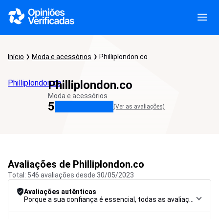
Início
Moda e acessórios
Philliplondon.co
Philliplondon.co
Philliplondon.co
Moda e acessórios
5
(Ver as avaliações)
Avaliações de Philliplondon.co
Total: 546 avaliações desde 30/05/2023
Avaliações autênticas
Porque a sua confiança é essencial, todas as avaliações são submetidas a um rigoroso procedimento de controlo, desde a recolha até à moderação e publicação, para garantir a máxima fiabilidade.